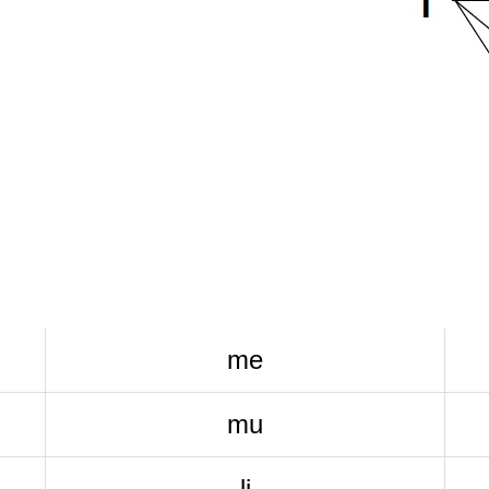
me
mu
li