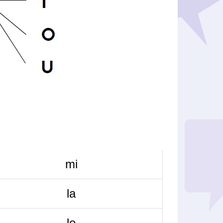
mi
la
lo