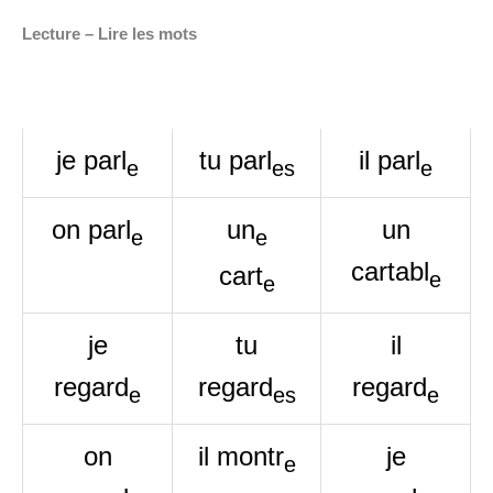
Lecture – Lire les mots
je parl
tu parl
il parl
e
es
e
on parl
un
un
e
e
cartabl
cart
e
e
je
tu
il
regard
regard
regard
e
es
e
on
il montr
je
e