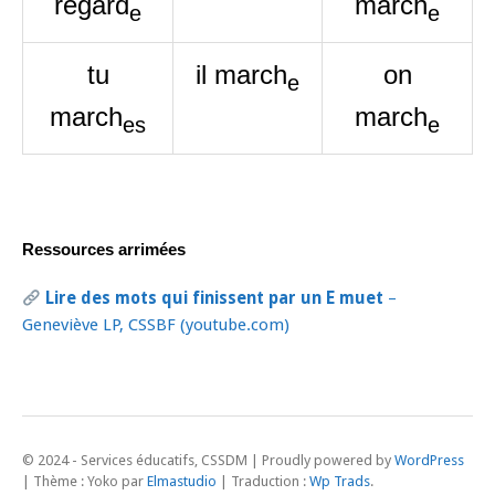
regard
march
e
e
tu
il march
on
e
march
march
es
e
Ressources arrimées
Lire des mots qui finissent par un E muet
–
Geneviève LP, CSSBF (youtube.com)
Proudly powered by
WordPress
|
Thème : Yoko par
Elmastudio
| Traduction :
Wp Trads
.