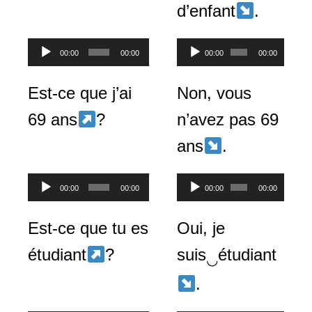
d’enfant
.
Lecteur
Lecteur
00:00
00:00
00:00
00:00
audio
audio
Est-ce que j’ai
Non, vous
69 ans
?
n’avez pas 69
ans
.
Lecteur
Lecteur
00:00
00:00
00:00
00:00
audio
audio
Est-ce que tu es
Oui, je
étudiant
?
suis
étudiant
◡
.