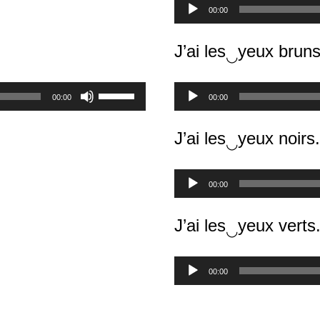
Lecteur
00:00
audio
J’ai les
yeux bruns
◡
Utilisez
Lecteur
00:00
00:00
les
audio
flèches
J’ai les
yeux noirs.
haut/bas
◡
pour
augmenter
Lecteur
00:00
ou
audio
diminuer
J’ai les
yeux verts
le
◡
volume.
Lecteur
00:00
audio