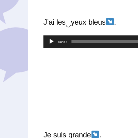
J’ai les
yeux bleus
.
◡
Lecteur
00:00
audio
Je suis grande
.