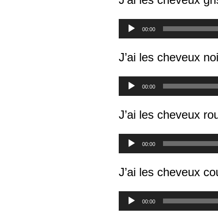
haut/bas
le
pour
volume.
Lecteur
augmenter
00:00
audio
ou
diminuer
J’ai les cheveux noi
le
volume.
Lecteur
00:00
audio
J’ai les cheveux ro
Lecteur
00:00
audio
J’ai les cheveux co
Lecteur
00:00
audio