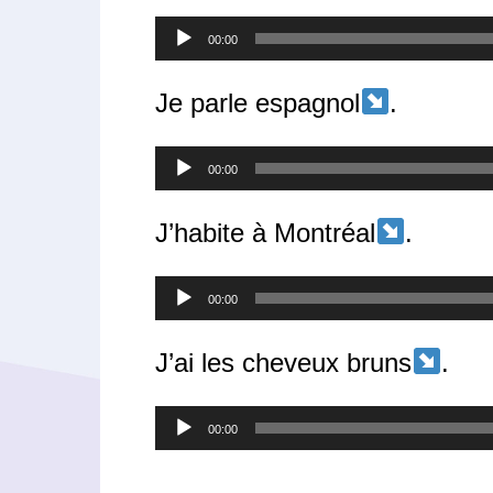
Lecteur
00:00
audio
Je parle espagnol
.
Lecteur
00:00
audio
J’habite à Montréal
.
Lecteur
00:00
audio
J’ai les cheveux bruns
.
Lecteur
00:00
audio