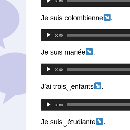
00:00
audio
Je suis colombienne
.
Lecteur
00:00
audio
Je suis mariée
.
Lecteur
00:00
audio
J’ai trois
enfants
.
◡
Lecteur
00:00
audio
Je suis
étudiante
.
◡