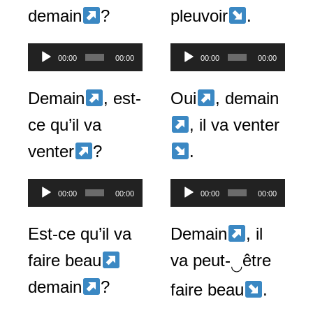
demain
?
pleuvoir
.
Lecteur
Lecteur
00:00
00:00
00:00
00:00
audio
audio
Demain
, est-
Oui
, demain
ce qu’il va
, il va venter
venter
?
.
Lecteur
Lecteur
00:00
00:00
00:00
00:00
audio
audio
Est-ce qu’il va
Demain
, il
faire beau
va peut-
être
◡
demain
?
faire beau
.