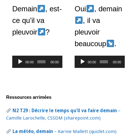
Demain
, est-
Oui
, demain
ce qu’il va
, il va
pleuvoir
?
pleuvoir
beaucoup
.
Lecteur
Lecteur
00:00
00:00
00:00
00:00
audio
audio
Ressources arrimées
N2 T29 : Décrire le temps qu’il va faire demain
–
Camille Larochelle, CSSDM (sharepoint.com)
La météo, demain
– Karine Mallett (quizlet.com)