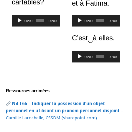
cartables?
et à Fatima.
Lecteur
Lecteur
00:00
00:00
00:00
00:00
audio
audio
C’est
à elles.
◡
Lecteur
00:00
00:00
audio
Ressources arrimées
N4 T66 – Indiquer la possession d’un objet
personnel en utilisant un pronom personnel disjoint
–
Camille Larochelle, CSSDM (sharepoint.com)