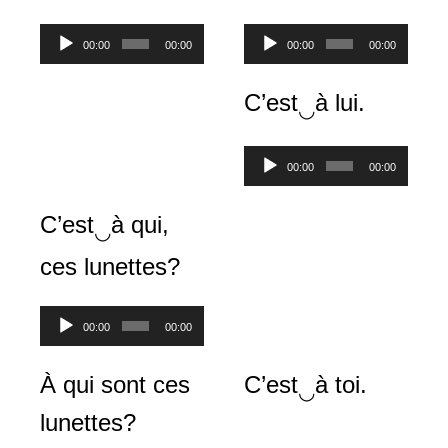
Lecteur
Lecteur
00:00
00:00
00:00
00:00
audio
audio
C’est
à lui.
◡
Lecteur
00:00
00:00
audio
C’est
à qui,
◡
ces lunettes?
Lecteur
00:00
00:00
audio
À qui sont ces
C’est
à toi.
◡
lunettes?